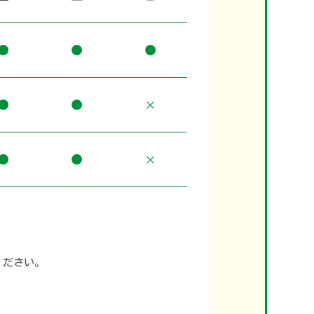
●
●
●
●
●
×
●
●
×
ください。