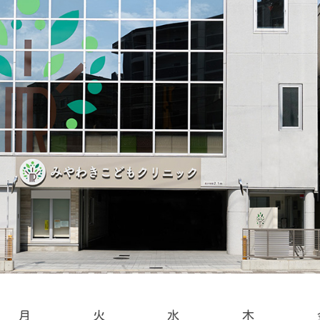
月
火
水
木