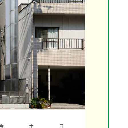
金
土
日