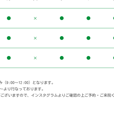
●
×
●
●
●
×
●
●
●
×
●
●
9:00〜12:00）となります。
25〜より行なっております。
がございますので、インスタグラムよりご確認の上ご予約・ご来院